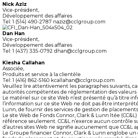
Nick Aziz
Vice-président,
Développement des affaires
Tel: 1 (514) 490-2787
naziz@cclgroup.com
Dan Han
Vice-président,
Développement des affaires
Tel: 1 (437) 335-0792
dhan@cclgroup.com
Kiesha Callahan
Associée,
Produits et service à la clientèle
Tel: 1 (416) 862-5160
kcallahan@cclgroup.com
Veuillez lire attentivement les paragraphes suivants, ca
autorités compétentes de réglementation des valeurs mob
Le matériel sur ce site Web n’est présenté qu’à titre in
l’information sur ce site Web ne doit pas être interpr
Lunn, de fournir des services de gestion de placement
Le site Web de Fonds Connor, Clark & Lunn ltée (CC&L) 
référence seulement. CC&L n’exerce aucun contrôle sur 
d’autres sites Web ne signifie aucunement que CC&L ap
Le Groupe financier Connor, Clark & Lunn englobe un ce