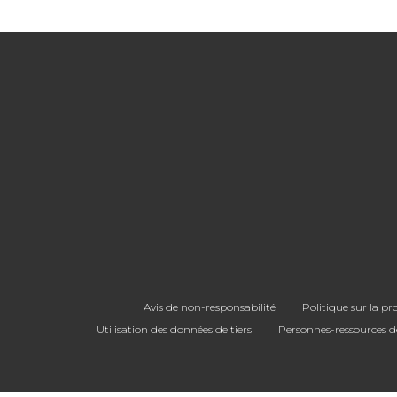
Avis de non-responsabilité
Politique sur la p
Utilisation des données de tiers
Personnes-ressources d