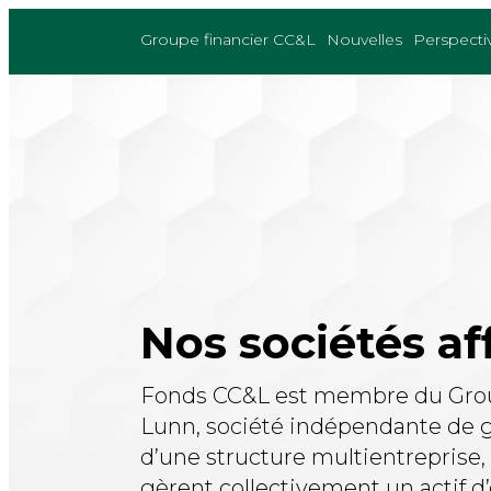
Skip
to
Groupe financier CC&L
Nouvelles
Perspecti
content
Nos sociétés aff
Fonds CC&L est membre du Group
Lunn, société indépendante de 
d’une structure multientreprise, d
gèrent collectivement un actif d’