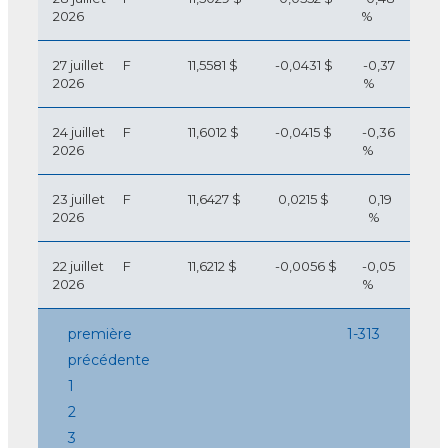
2026
%
27 juillet
F
11,5581 $
-0,0431 $
-0,37
2026
%
24 juillet
F
11,6012 $
-0,0415 $
-0,36
2026
%
23 juillet
F
11,6427 $
0,0215 $
0,19
2026
%
22 juillet
F
11,6212 $
-0,0056 $
-0,05
2026
%
première
1-313
précédente
1
2
3