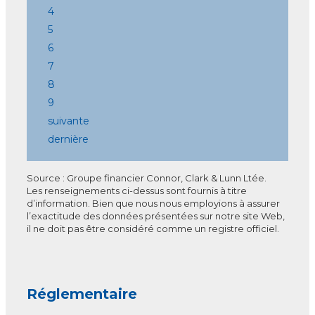
4
5
6
7
8
9
suivante
dernière
Source : Groupe financier Connor, Clark & Lunn Ltée.
Les renseignements ci-dessus sont fournis à titre
d’information. Bien que nous nous employions à assurer
l’exactitude des données présentées sur notre site Web,
il ne doit pas être considéré comme un registre officiel.
Réglementaire