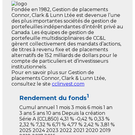
Fondée en 1982, Gestion de placements
Connor, Clark & Lunn Ltée est devenue l’une
des plus importantes sociétés de gestion de
portefeuilles indépendantes d’intérêt privé au
Canada. Les équipes de gestion de
portefeuille multidisciplinaires de CC&L
gèrent collectivement des mandats d’actions,
de titres à revenu fixe et de placements
alternatifs de 152 milliards de dollars pour le
compte de particuliers et d’investisseurs
institutionnels.
Pour en savoir plus sur Gestion de
placements Connor, Clark & Lunn Ltée,
consultez le site
cclinvest.com
1
Rendement du fonds
Cumul
annuel
1 mois
3 mois
6 mois
1 an
3 ans
5 ans
10 ans
Depuis la création
Série A
(CCL850)
4,31 %
-0,42 %
0,33 %
2,32 %
7,32 %
6,71 %
4,77 %
2,42 %
3,81 %
2025
2024
2023
2022
2021
2020
2019