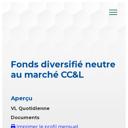
Skip
to
content
Fonds diversifié neutre
au marché CC&L
Aperçu
VL Quotidienne
Documents
Imprimer le profil mensuel