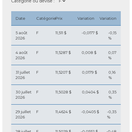
Catégorie ou devise :
Date
Catégorie
Prix
Variation
Variation
5 août
F
11,511 $
-0,0177 $
-0,15
2026
%
4 août
F
11,5287 $
0,008 $
0,07
2026
%
31 juillet
F
11,5207 $
0,0179 $
0,16
2026
%
30 juillet
F
11,5028 $
0,0404 $
0,35
2026
%
29 juillet
F
11,4624 $
-0,0405 $
-0,35
2026
%
28 juillet
F
11,5029 $
-0,0552 $
-0,48