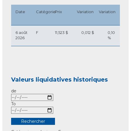
Date
Catégorie
Prix
Variation
Variation
6 août
F
11,523 $
0,012 $
0,10
2026
%
Valeurs liquidatives historiques
de
To