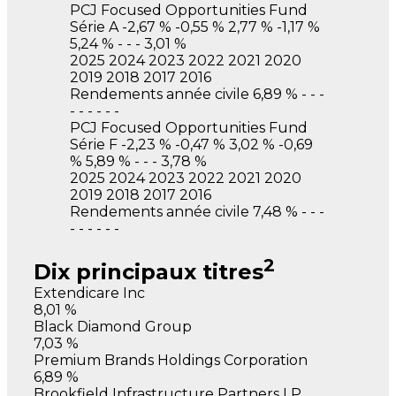
PCJ Focused Opportunities Fund
Série A
-2,67 %
-0,55 %
2,77 %
-1,17 %
5,24 %
-
-
-
3,01 %
2025
2024
2023
2022
2021
2020
2019
2018
2017
2016
Rendements année civile
6,89 %
-
-
-
-
-
-
-
-
-
PCJ Focused Opportunities Fund
Série F
-2,23 %
-0,47 %
3,02 %
-0,69
%
5,89 %
-
-
-
3,78 %
2025
2024
2023
2022
2021
2020
2019
2018
2017
2016
Rendements année civile
7,48 %
-
-
-
-
-
-
-
-
-
2
Dix principaux titres
Extendicare Inc
8,01 %
Black Diamond Group
7,03 %
Premium Brands Holdings Corporation
6,89 %
Brookfield Infrastructure Partners LP