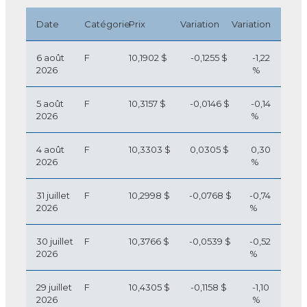
Date
Catégorie
Prix
Variation
Variation
6 août
F
10,1902 $
-0,1255 $
-1,22
2026
%
5 août
F
10,3157 $
-0,0146 $
-0,14
2026
%
4 août
F
10,3303 $
0,0305 $
0,30
2026
%
31 juillet
F
10,2998 $
-0,0768 $
-0,74
2026
%
30 juillet
F
10,3766 $
-0,0539 $
-0,52
2026
%
29 juillet
F
10,4305 $
-0,1158 $
-1,10
2026
%