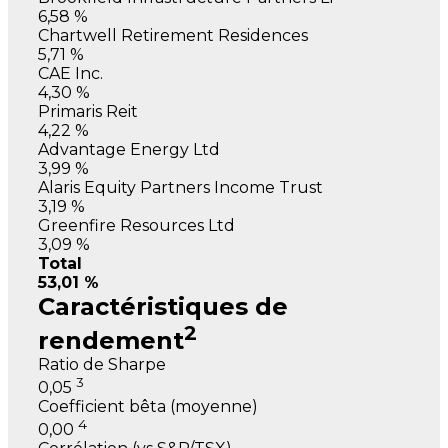
6,58 %
Chartwell Retirement Residences
5,71 %
CAE Inc.
4,30 %
Primaris Reit
4,22 %
Advantage Energy Ltd
3,99 %
Alaris Equity Partners Income Trust
3,19 %
Greenfire Resources Ltd
3,09 %
Total
53,01 %
Caractéristiques de
2
rendement
Ratio de Sharpe
3
0,05
Coefficient bêta (moyenne)
4
0,00