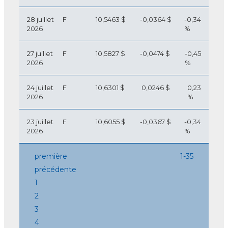
28 juillet
F
10,5463 $
-0,0364 $
-0,34
2026
%
27 juillet
F
10,5827 $
-0,0474 $
-0,45
2026
%
24 juillet
F
10,6301 $
0,0246 $
0,23
2026
%
23 juillet
F
10,6055 $
-0,0367 $
-0,34
2026
%
première
1-35
précédente
1
2
3
4