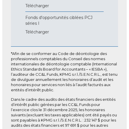
Télécharger
Fonds d'opportunités ciblées PCJ
séries I
Télécharger
*Afin de se conformer au Code de déontologie des
professionnels comptables du Conseil des normes
internationales de déontologie comptable (International
Ethics Standards Board for Accountants – « IESBA »),
l’auditeur de CC&L Funds, KPMG s.r.l./S.E.N.C.R.L., est tenu
de divulguer annuellement les honoraires d’audit et les
honoraires pour services non liés à l’audit facturés aux
entités d’intérêt public.
Dans le cadre des audits des états financiers des entités
d’intérêt public gérées par les CC&L Funds pour
l’exercice clos le 31 décembre 2025, les honoraires
suivants (excluant les taxes applicables) ont été payés ou
sont payables à KPMG s.r.l./S.E.N.C.R.L. : 232 147 $ pour les
audits des états financiers et 97 691 $ pour les autres