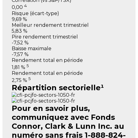
Corrélation (vs S&P/TSX)
4
0,00
Risque (écart-type)
9,69 %
Meilleur rendement trimestriel
5,83 %
Pire rendement trimestriel
-7,52 %
Baisse maximale
-7,57 %
Rendement total en période
5
1,81 %
Rendement total en période
5
2,75 %
Répartition sectorielle¹
Pour en savoir plus,
communiquez avec Fonds
Connor, Clark & Lunn Inc. au
numéro sans frais 1-888-824-