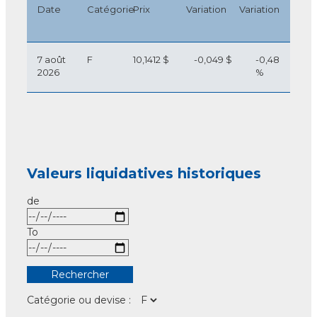
Date
Catégorie
Prix
Variation
Variation
7 août
F
10,1412 $
-0,049 $
-0,48
2026
%
Valeurs liquidatives historiques
de
To
Catégorie ou devise :