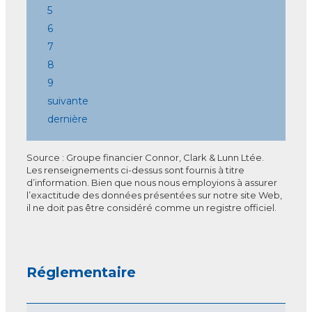
5
6
7
8
9
suivante
dernière
Source : Groupe financier Connor, Clark & Lunn Ltée.
Les renseignements ci-dessus sont fournis à titre
d’information. Bien que nous nous employions à assurer
l’exactitude des données présentées sur notre site Web,
il ne doit pas être considéré comme un registre officiel.
Réglementaire