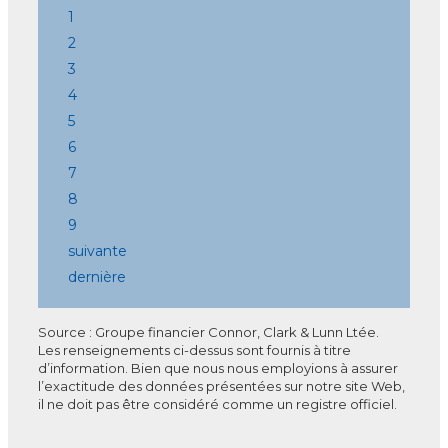
1
2
3
4
5
6
7
8
9
suivante
dernière
Source : Groupe financier Connor, Clark & Lunn Ltée.
Les renseignements ci-dessus sont fournis à titre
d’information. Bien que nous nous employions à assurer
l’exactitude des données présentées sur notre site Web,
il ne doit pas être considéré comme un registre officiel.