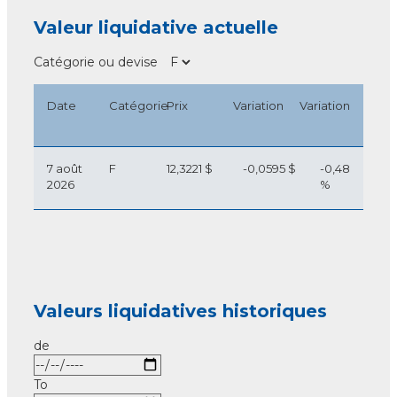
Valeur liquidative actuelle
Catégorie ou devise
Date
Catégorie
Prix
Variation
Variation
7 août
F
12,3221 $
-0,0595 $
-0,48
2026
%
Valeurs liquidatives historiques
de
To