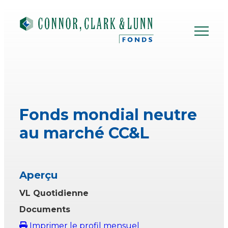
Skip
to
content
Fonds mondial neutre
au marché CC&L
Aperçu
VL Quotidienne
Documents
Imprimer le profil mensuel