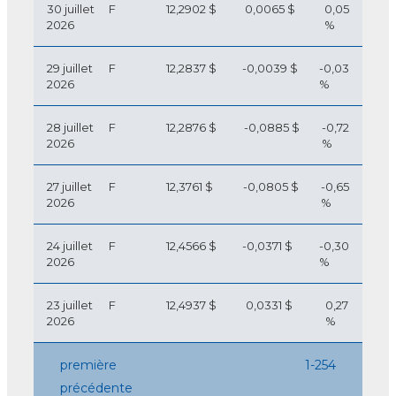
30 juillet
F
12,2902 $
0,0065 $
0,05
2026
%
29 juillet
F
12,2837 $
-0,0039 $
-0,03
2026
%
28 juillet
F
12,2876 $
-0,0885 $
-0,72
2026
%
27 juillet
F
12,3761 $
-0,0805 $
-0,65
2026
%
24 juillet
F
12,4566 $
-0,0371 $
-0,30
2026
%
23 juillet
F
12,4937 $
0,0331 $
0,27
2026
%
première
1-254
précédente