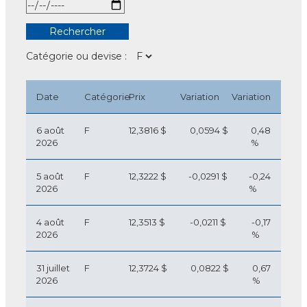
Catégorie ou devise :
Date
Catégorie
Prix
Variation
Variation
6 août
F
12,3816 $
0,0594 $
0,48
2026
%
5 août
F
12,3222 $
-0,0291 $
-0,24
2026
%
4 août
F
12,3513 $
-0,0211 $
-0,17
2026
%
31 juillet
F
12,3724 $
0,0822 $
0,67
2026
%