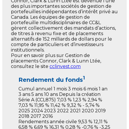
Connor, Clark & Lunn Ltée est devenue l’une
des plus importantes sociétés de gestion de
portefeuilles indépendantes d’intérêt privé au
Canada. Les équipes de gestion de
portefeuille multidisciplinaires de CC&L
gèrent collectivement des mandats d’actions,
de titres à revenu fixe et de placements
alternatifs de 152 milliards de dollars pour le
compte de particuliers et d’investisseurs
institutionnels.
Pour en savoir plus sur Gestion de
placements Connor, Clark & Lunn Ltée,
consultez le site
cclinvest.com
1
Rendement du fonds
Cumul
annuel
1 mois
3 mois
6 mois
1 an
3 ans
5 ans
10 ans
Depuis la création
Série A
(CCL875)
7,03 %
1,23 %
2,94 %
7,03 %
11,95 %
11,42 %
9,32 %
-
5,74 %
2025
2024
2023
2022
2021
2020
2019
2018
2017
2016
Rendements année civile
9,53 %
12,11 %
6,58 %
6,69 %
16,31 %
0,28 %
-0,76 %
-3,25