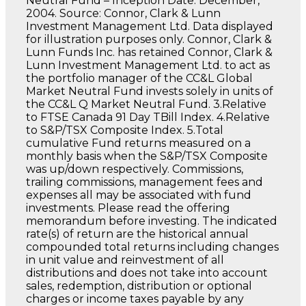
Neutral Fund – Inception Date: December,
2004. Source: Connor, Clark & Lunn
Investment Management Ltd. Data displayed
for illustration purposes only. Connor, Clark &
Lunn Funds Inc. has retained Connor, Clark &
Lunn Investment Management Ltd. to act as
the portfolio manager of the CC&L Global
Market Neutral Fund invests solely in units of
the CC&L Q Market Neutral Fund. 3.Relative
to FTSE Canada 91 Day TBill Index. 4.Relative
to S&P/TSX Composite Index. 5.Total
cumulative Fund returns measured on a
monthly basis when the S&P/TSX Composite
was up/down respectively. Commissions,
trailing commissions, management fees and
expenses all may be associated with fund
investments. Please read the offering
memorandum before investing. The indicated
rate(s) of return are the historical annual
compounded total returns including changes
in unit value and reinvestment of all
distributions and does not take into account
sales, redemption, distribution or optional
charges or income taxes payable by any